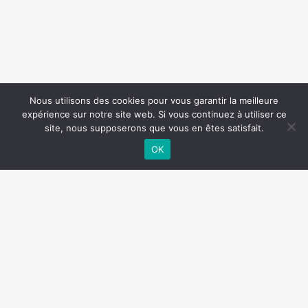
Nous utilisons des cookies pour vous garantir la meilleure
expérience sur notre site web. Si vous continuez à utiliser ce
site, nous supposerons que vous en êtes satisfait.
OK
Accueil
Politique de confidentialité
Mentions légales
Copyright ©2022 | La CSF
Tous droits réservés
La CSF du Loir-et-Cher
17, rue Roland GARROS
41 000 BLOIS